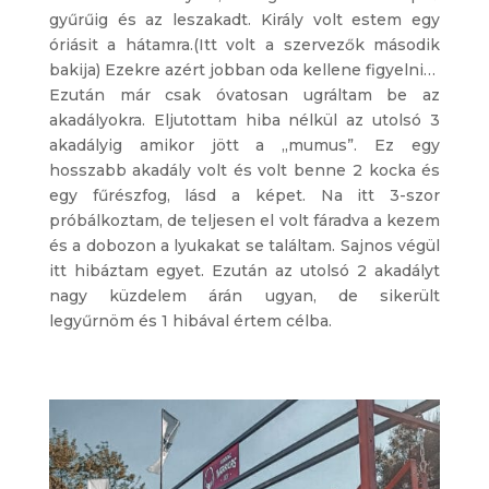
gyűrűig és az leszakadt. Király volt estem egy
óriásit a hátamra.(Itt volt a szervezők második
bakija) Ezekre azért jobban oda kellene figyelni…
Ezután már csak óvatosan ugráltam be az
akadályokra. Eljutottam hiba nélkül az utolsó 3
akadályig amikor jött a „mumus”. Ez egy
hosszabb akadály volt és volt benne 2 kocka és
egy fűrészfog, lásd a képet. Na itt 3-szor
próbálkoztam, de teljesen el volt fáradva a kezem
és a dobozon a lyukakat se találtam. Sajnos végül
itt hibáztam egyet. Ezután az utolsó 2 akadályt
nagy küzdelem árán ugyan, de sikerült
legyűrnöm és 1 hibával értem célba.