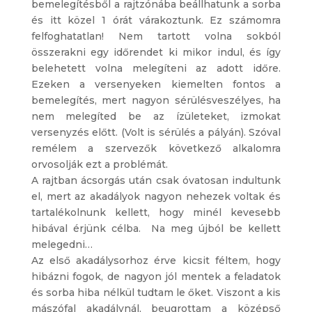
bemelegítésből a rajtzónába beállhatunk a sorba
és itt közel 1 órát várakoztunk. Ez számomra
felfoghatatlan! Nem tartott volna sokból
összerakni egy időrendet ki mikor indul, és így
belehetett volna melegíteni az adott időre.
Ezeken a versenyeken kiemelten fontos a
bemelegítés, mert nagyon sérülésveszélyes, ha
nem melegíted be az ízületeket, izmokat
versenyzés előtt. (Volt is sérülés a pályán). Szóval
remélem a szervezők következő alkalomra
orvosolják ezt a problémát.
A rajtban ácsorgás után csak óvatosan indultunk
el, mert az akadályok nagyon nehezek voltak és
tartalékolnunk kellett, hogy minél kevesebb
hibával érjünk célba. Na meg újból be kellett
melegedni…
Az első akadálysorhoz érve kicsit féltem, hogy
hibázni fogok, de nagyon jól mentek a feladatok
és sorba hiba nélkül tudtam le őket. Viszont a kis
mászófal akadálynál, beugrottam a középső